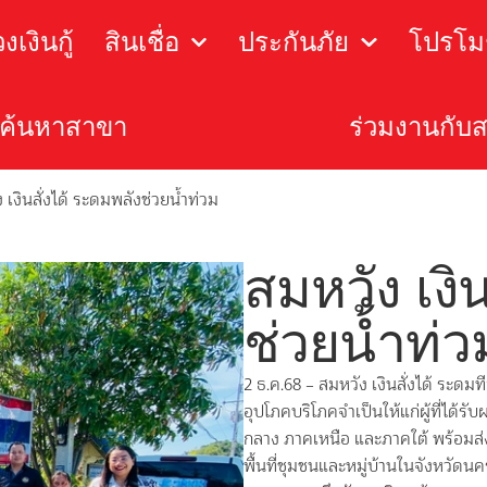
เงินกู้
สินเชื่อ
ประกันภัย
โปรโมช
ค้นหาสาขา
ร่วมงานกับ
 เงินสั่งได้ ระดมพลังช่วยน้ำท่วม
สมหวัง เงิ
ช่วยน้ำท่ว
2 ธ.ค.68 – สมหวัง เงินสั่งได้ ระดม
อุปโภคบริโภคจำเป็นให้แก่ผู้ที่ได
กลาง ภาคเหนือ และภาคใต้ พร้อมส่
พื้นที่ชุมชนและหมู่บ้านในจังหวัดน