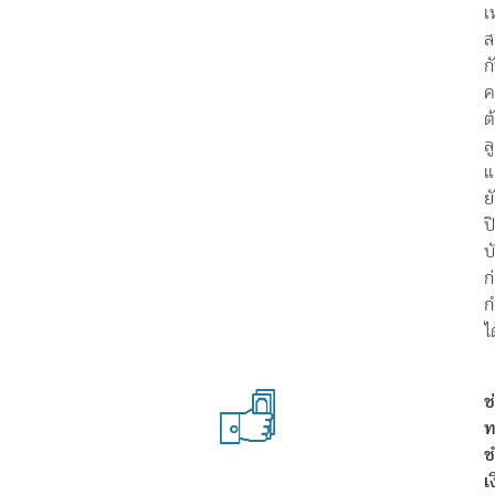
เ
ส
ก
ค
ต
ล
แ
ย
ป
บ
ก
ก
ไ
ช
ท
ช
เ