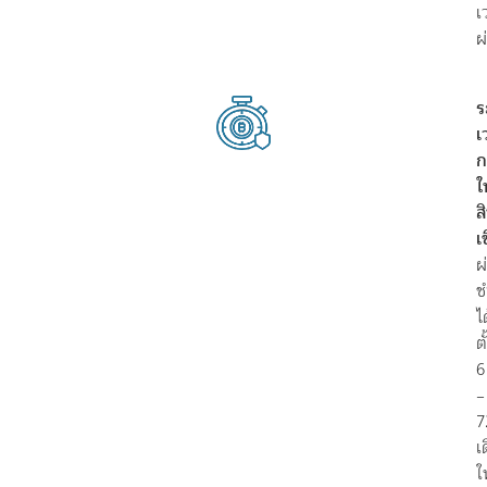
เ
ผ
ร
เ
ก
ใ
ส
เช
ผ
ช
ไ
ต
6
–
7
เ
ใ