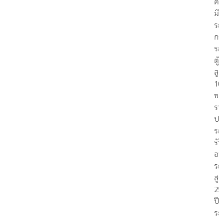
ค
มี
ร
ก
ร
ตู้
ส
1
ข
ร
ป
ร
ร
อ
ร
ส
2
ป
ร