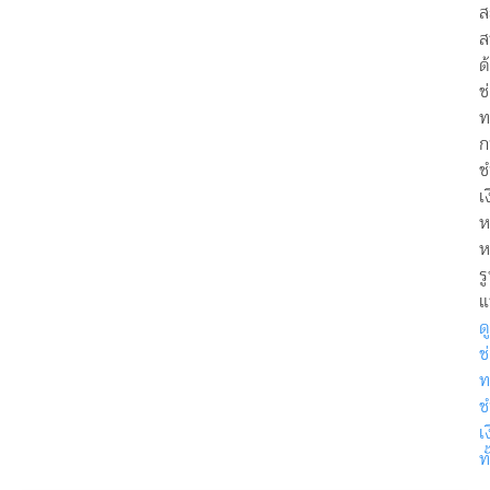
ส
ส
ด
ช
ท
ก
ช
เ
ห
ห
ร
แ
ดู
ช
ท
ช
เ
ท