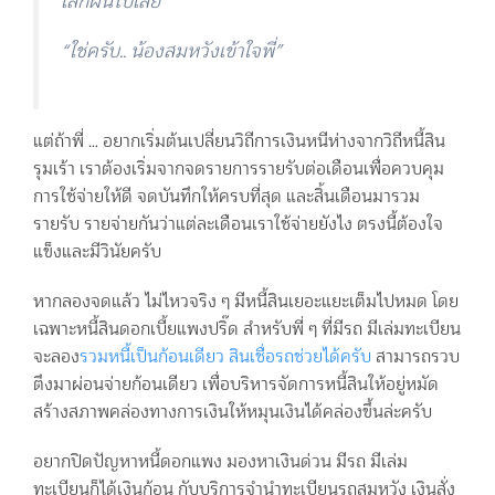
เลิกฝันไปเลย”
“ใช่ครับ.. น้องสมหวังเข้าใจพี่”
แต่ถ้าพี่ … อยากเริ่มต้นเปลี่ยนวิถีการเงินหนีห่างจากวิถีหนี้สิน
รุมเร้า เราต้องเริ่มจากจดรายการรายรับต่อเดือนเพื่อควบคุม
การใช้จ่ายให้ดี จดบันทึกให้ครบที่สุด และสิ้นเดือนมารวม
รายรับ รายจ่ายกันว่าแต่ละเดือนเราใช้จ่ายยังไง ตรงนี้ต้องใจ
แข็งและมีวินัยครับ
หากลองจดแล้ว ไม่ไหวจริง ๆ มีหนี้สินเยอะแยะเต็มไปหมด โดย
เฉพาะหนี้สินดอกเบี้ยแพงปริ๊ด สำหรับพี่ ๆ ที่มีรถ มีเล่มทะเบียน
จะลอง
รวมหนี้เป็นก้อนเดียว สินเชื่อรถช่วยได้ครับ
สามารถรวบ
ตึงมาผ่อนจ่ายก้อนเดียว เพื่อบริหารจัดการหนี้สินให้อยู่หมัด
สร้างสภาพคล่องทางการเงินให้หมุนเงินได้คล่องขึ้นล่ะครับ
อยากปิดปัญหาหนี้ดอกแพง มองหาเงินด่วน มีรถ มีเล่ม
ทะเบียนก็ได้เงินก้อน กับบริการจำนำทะเบียนรถสมหวัง เงินสั่ง