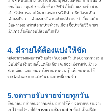
ถ้าพี่ ๆ คนไหนทำงานประจำเป็นมนุษย์เงินเดือนก็สามารถเก็บ
ออมกับกองทุนสำรองเลี้ยงชีพ (PVD) ก็ดีเยี่ยมเลยครับ ช่วย
สร้างวินัยการออมได้มากเลยล่ะ กรณีพี่ทำอาชีพอิสระ เป็น
เจ้าของกิจการ เจ้าของธุรกิจ พ่อค้าแม่ค้า แนะนำเริ่มออมใน
เงินฝากออมทรัพย์ ฝากประจำรายเดือน ซื้อประกันชีวิต ฯลฯ
เป็นการเริ่มต้นก่อนได้เช่นกันครับ
4. มีรายได้ต้องแบ่งให้ชัด
หลังจากวางแผนการเงินแล้ว เก็บออมแล้ว เพื่อบอกลาการหมุน
เงินไม่ทัน เงินหมดตั้งแต่ต้นเดือน จะต้องแบ่งรายรับเป็น 6
ส่วน ได้แก่ เงินออม, ค่าใช้จ่าย, หาความรู้, เพื่ออนาคต, ให้
รางวัลตัวเอง และแบ่งปัน ตามภาพนี้เลยครับ
5.จดรายรับรายจ่ายทุกวัน
ย้อนกลับมาย้ำก่อนจากกันครับ อยากให้พี่ ๆ จดรายรับรายจ่าย
เอาไว้ จดไว้ช่วยได้!
การจดรายรับรายจ่าย
จัดว่าเป็นวิธีสุด